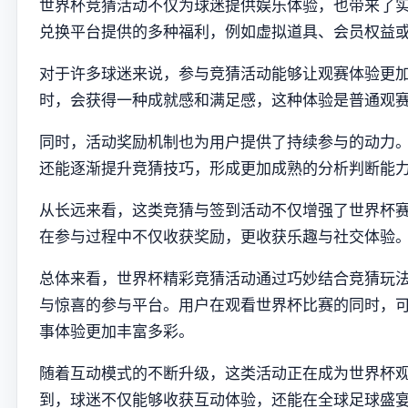
世界杯竞猜活动不仅为球迷提供娱乐体验，也带来了
兑换平台提供的多种福利，例如虚拟道具、会员权益
对于许多球迷来说，参与竞猜活动能够让观赛体验更
时，会获得一种成就感和满足感，这种体验是普通观
同时，活动奖励机制也为用户提供了持续参与的动力
还能逐渐提升竞猜技巧，形成更加成熟的分析判断能
从长远来看，这类竞猜与签到活动不仅增强了世界杯
在参与过程中不仅收获奖励，更收获乐趣与社交体验
总体来看，世界杯精彩竞猜活动通过巧妙结合竞猜玩
与惊喜的参与平台。用户在观看世界杯比赛的同时，
事体验更加丰富多彩。
随着互动模式的不断升级，这类活动正在成为世界杯
到，球迷不仅能够收获互动体验，还能在全球足球盛