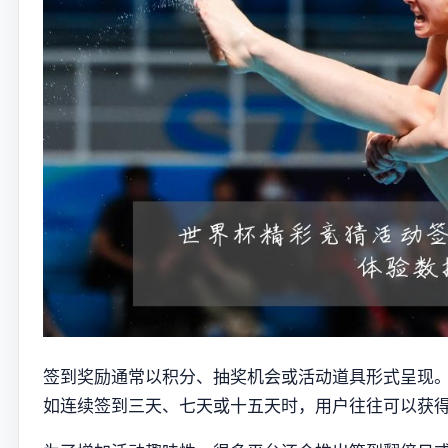
签到奖励通常以积分、抽奖机会或活动道具形式呈现
如连续签到三天、七天或十五天时，用户往往可以获