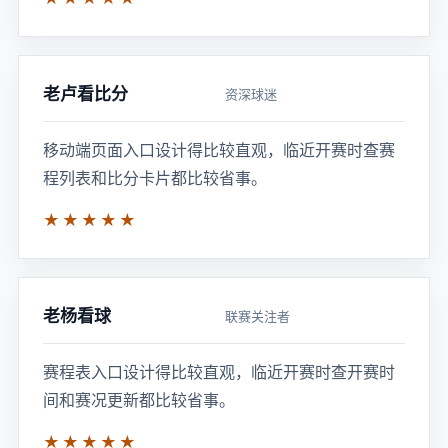
老卢看比分
资深球迷
移动端页面入口设计得比较直观，临近开赛时查赛
程列表和比分卡片都比较省事。
★★★★★
老杨看球
联赛关注者
赛程表入口设计得比较直观，临近开赛时查开赛时
间和赛况更新都比较省事。
★★★★★