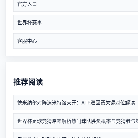
官方入口
世界杯赛事
客服中心
推荐阅读
德米纳尔对阵迪米特洛夫开：ATP巡回赛关键对位解读
世界杯足球竞猜赔率解析热门球队胜负概率与竞猜参与