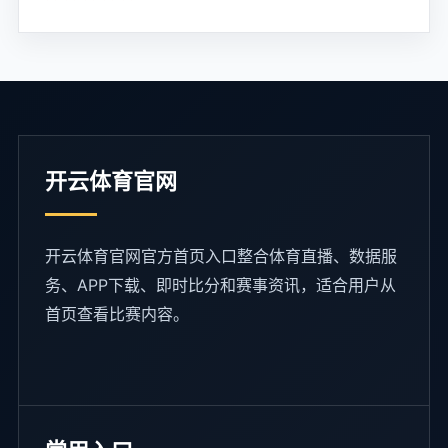
开云体育官网
开云体育官网官方首页入口整合体育直播、数据服
务、APP下载、即时比分和赛事资讯，适合用户从
首页查看比赛内容。