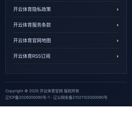
开云体育隐私政策
开云体育服务条款
开云体育官网地图
开云体育RSS订阅
Copyright © 2026 开云体育官网 版权所有
辽ICP备2026000090号-1 · 辽公网安备21021102000090号