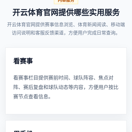
开云体育官网提供哪些实用服务
开云体育官网提供赛事信息浏览、体育新闻阅读、移动端
访问说明和客服反馈渠道，方便用户完成日常查询。
看赛事
看赛事栏目提供赛前时间、球队阵容、焦点对
阵、赛后复盘和球队动态等内容，方便用户按比
赛节点查看信息。