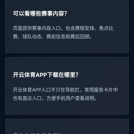
可以看哪些赛事内容？
页面提供赛事内容入口，包含赛程安排、焦点比
赛、球队动态、赛前信息和赛后回顾。
开云体育APP下载在哪里？
开云体育APP入口不只在导航栏，常用服务卡片中
也有直达入口，方便手机用户查看说明。