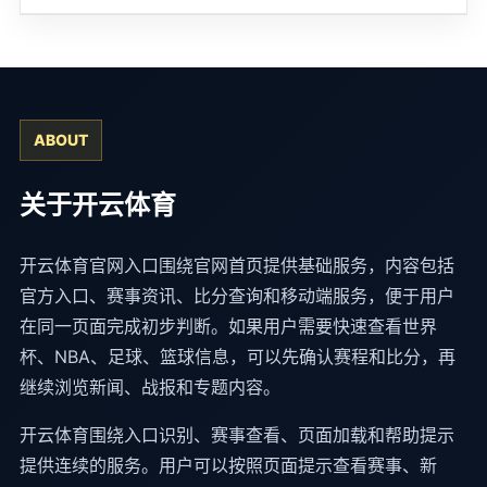
ABOUT
关于开云体育
开云体育官网入口围绕官网首页提供基础服务，内容包括
官方入口、赛事资讯、比分查询和移动端服务，便于用户
在同一页面完成初步判断。如果用户需要快速查看世界
杯、NBA、足球、篮球信息，可以先确认赛程和比分，再
继续浏览新闻、战报和专题内容。
开云体育围绕入口识别、赛事查看、页面加载和帮助提示
提供连续的服务。用户可以按照页面提示查看赛事、新