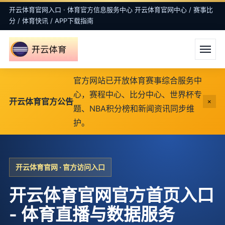
开云体育官网入口 · 体育官方信息服务中心
开云体育官网中心 / 赛事比
分 / 体育快讯 / APP下载指南
官方网站已开放体育赛事综合服务中
心，赛程中心、比分中心、世界杯专
开云体育官方公告
×
题、NBA积分榜和新闻资讯同步维
护。
开云体育官网 · 官方访问入口
开云体育官网官方首页入口
- 体育直播与数据服务