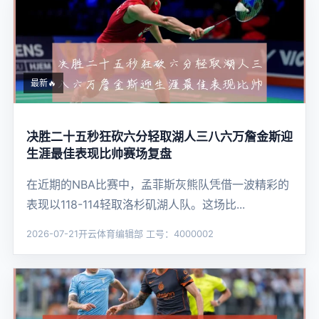
最新🔥
决胜二十五秒狂砍六分轻取湖人三八六万詹金斯迎
生涯最佳表现比帅赛场复盘
在近期的NBA比赛中，孟菲斯灰熊队凭借一波精彩的
表现以118-114轻取洛杉矶湖人队。这场比...
2026-07-21
开云体育编辑部 工号：4000002