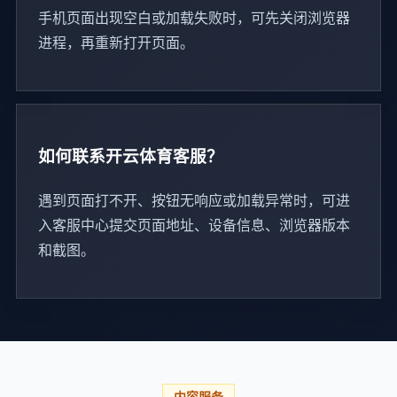
手机页面出现空白或加载失败时，可先关闭浏览器
进程，再重新打开页面。
如何联系开云体育客服？
遇到页面打不开、按钮无响应或加载异常时，可进
入客服中心提交页面地址、设备信息、浏览器版本
和截图。
内容服务