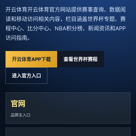
开云体育开云体育官方网站提供赛事查询、数据阅
读和移动访问相关内容，栏目涵盖世界杯专题、赛
程中心、比分中心、NBA积分榜、新闻资讯和APP
访问指南。
开云体育APP下载
查看世界杯赛程
进入官方入口
官网
品牌主入口