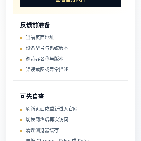
反馈前准备
当前页面地址
设备型号与系统版本
浏览器名称与版本
错误截图或异常描述
可先自查
刷新页面或重新进入官网
切换网络后再次访问
清理浏览器缓存
更换 Chrome、Edge 或 Safari