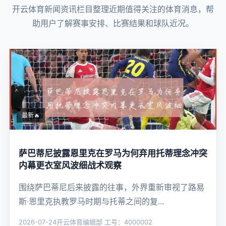
开云体育新闻资讯栏目整理近期值得关注的体育消息，帮
助用户了解赛事安排、比赛结果和球队近况。
最新🔥
萨巴蒂尼披露恩里克在罗马为何弃用托蒂理念冲突
内幕更衣室风波细战术观察
围绕萨巴蒂尼后来披露的往事，外界重新审视了路易
斯·恩里克执教罗马时期与托蒂之间的复...
2026-07-24
开云体育编辑部 工号：4000002