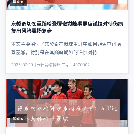
最新🔥
东契奇切勿重蹈哈登覆辙巅峰期更应谨慎对待伤病
复出风险赛场复盘
本文主要探讨了东契奇在篮球生涯中如何避免重蹈哈
登覆辙，特别是在其巅峰期如何谨慎对待...
2026-07-19
开云体育编辑部 工号：4000002
最新🔥