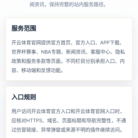
闻资讯，保持完整的站内服务路径。
服务范围
开云体育官网提供官方首页、官方入口、APP下载、
世界杯赛事、NBA专题、新闻资讯、客服中心、隐私
政策和服务条款等页面，不同栏目分别承担入口、内
容、移动端和反馈功能。
入口规则
用户访问开云体育官方入口和开云体育官网入口时，
应核对HTTPS、域名、页面标题和导航完整性，不通
过仿冒链接、异常弹窗或来源不明的插件继续访问。