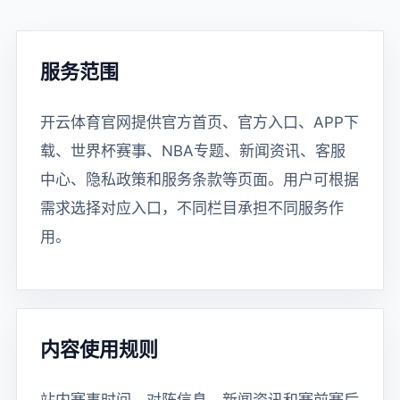
服务范围
开云体育官网提供官方首页、官方入口、APP下
载、世界杯赛事、NBA专题、新闻资讯、客服
中心、隐私政策和服务条款等页面。用户可根据
需求选择对应入口，不同栏目承担不同服务作
用。
内容使用规则
站内赛事时间、对阵信息、新闻资讯和赛前赛后