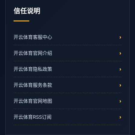
信任说明
开云体育客服中心
开云体育官网介绍
开云体育隐私政策
开云体育服务条款
开云体育官网地图
开云体育RSS订阅