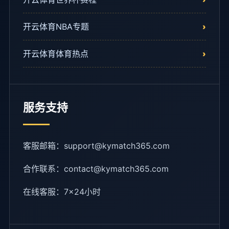
开云体育NBA专题
开云体育体育热点
服务支持
客服邮箱：support@kymatch365.com
合作联系：contact@kymatch365.com
在线客服：7×24小时