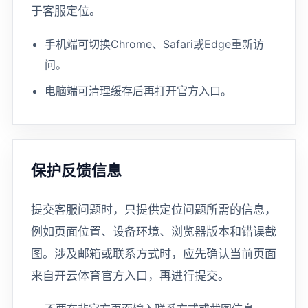
于客服定位。
手机端可切换Chrome、Safari或Edge重新访
问。
电脑端可清理缓存后再打开官方入口。
保护反馈信息
提交客服问题时，只提供定位问题所需的信息，
例如页面位置、设备环境、浏览器版本和错误截
图。涉及邮箱或联系方式时，应先确认当前页面
来自开云体育官方入口，再进行提交。