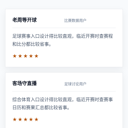
老周等开球
比赛数据用户
足球赛事入口设计得比较直观，临近开赛时查赛程
和比分都比较省事。
★★★★★
客场守直播
足球讨论用户
综合体育入口设计得比较直观，临近开赛时查赛事
日历和赛果汇总都比较省事。
★★★★★