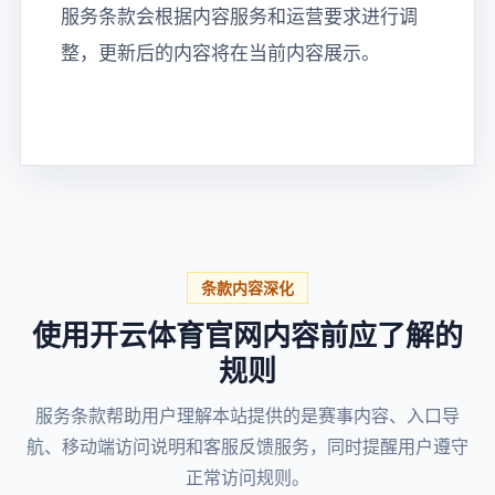
服务条款会根据内容服务和运营要求进行调
整，更新后的内容将在当前内容展示。
条款内容深化
使用开云体育官网内容前应了解的
规则
服务条款帮助用户理解本站提供的是赛事内容、入口导
航、移动端访问说明和客服反馈服务，同时提醒用户遵守
正常访问规则。