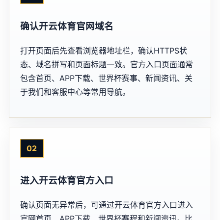
确认开云体育官网域名
打开页面后先查看浏览器地址栏，确认HTTPS状
态、域名拼写和页面标题一致。官方入口页面通常
包含首页、APP下载、世界杯赛事、新闻资讯、关
于我们和客服中心等常用导航。
02
进入开云体育官方入口
确认页面无异常后，可通过开云体育官方入口进入
官网首页、APP下载、世界杯赛程和新闻资讯。比