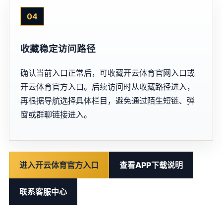
04
收藏稳定访问路径
确认当前入口正常后，可收藏开云体育官网入口或
开云体育官方入口。后续访问时从收藏路径进入，
再根据导航选择具体栏目，避免通过陌生短链、弹
窗或群聊链接进入。
进入开云体育官方入口
查看APP下载说明
联系客服中心