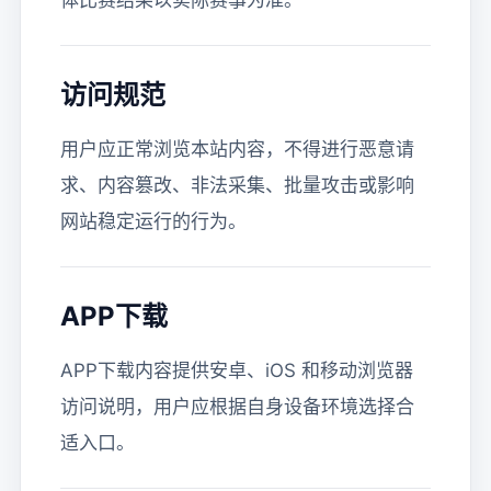
访问规范
用户应正常浏览本站内容，不得进行恶意请
求、内容篡改、非法采集、批量攻击或影响
网站稳定运行的行为。
APP下载
APP下载内容提供安卓、iOS 和移动浏览器
访问说明，用户应根据自身设备环境选择合
适入口。