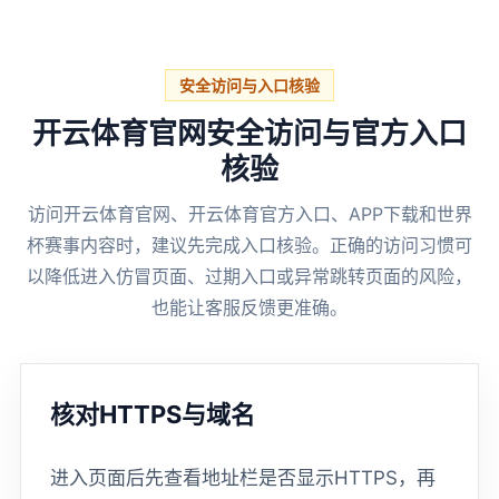
安全访问与入口核验
开云体育官网安全访问与官方入口
核验
访问开云体育官网、开云体育官方入口、APP下载和世界
杯赛事内容时，建议先完成入口核验。正确的访问习惯可
以降低进入仿冒页面、过期入口或异常跳转页面的风险，
也能让客服反馈更准确。
核对HTTPS与域名
进入页面后先查看地址栏是否显示HTTPS，再