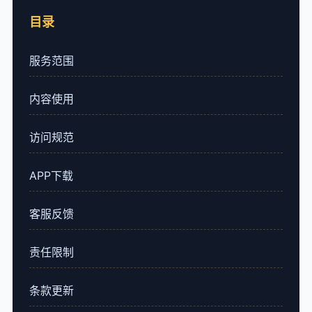
目录
服务范围
内容使用
访问规范
APP下载
客服反馈
责任限制
条款更新